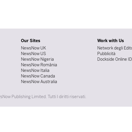
Our Sites
Work with Us
NewsNow UK
Network degli Edit
NewsNow US
Pubblicità
NewsNow Nigeria
Dockside Online I
NewsNow România
NewsNow Italia
NewsNow Canada
NewsNow Australia
w Publishing Limited. Tutti I diritti riservati.