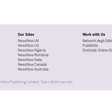
Our Sites
Work with Us
NewsNow UK
Network degli Edit
NewsNow US
Pubblicità
NewsNow Nigeria
Dockside Online I
NewsNow România
NewsNow Italia
NewsNow Canada
NewsNow Australia
w Publishing Limited. Tutti I diritti riservati.