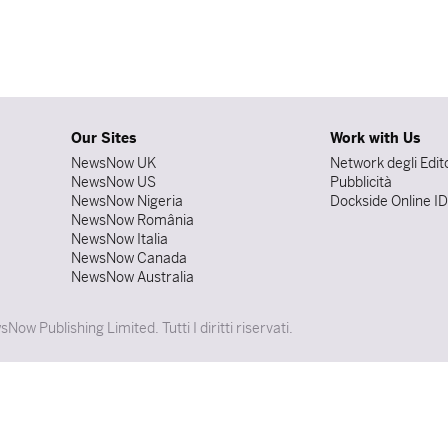
Our Sites
Work with Us
NewsNow UK
Network degli Edit
NewsNow US
Pubblicità
NewsNow Nigeria
Dockside Online I
NewsNow România
NewsNow Italia
NewsNow Canada
NewsNow Australia
w Publishing Limited. Tutti I diritti riservati.