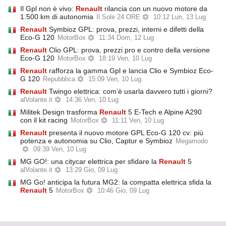
Il Gpl non è vivo:
Renault
rilancia con un nuovo motore da
1.500 km di autonomia
Il Sole 24 ORE
10:12 Lun, 13 Lug
Renault
Symbioz GPL: prova, prezzi, interni e difetti della
Eco-G 120
MotorBox
11:34 Dom, 12 Lug
Renault
Clio GPL: prova, prezzi pro e contro della versione
Eco-G 120
MotorBox
18:19 Ven, 10 Lug
Renault
rafforza la gamma Gpl e lancia Clio e Symbioz Eco-
G 120
Repubblica
15:09 Ven, 10 Lug
Renault
Twingo elettrica: com’è usarla davvero tutti i giorni?
alVolante.it
14:36 Ven, 10 Lug
Militek Design trasforma
Renault
5 E-Tech e Alpine A290
con il kit racing
MotorBox
11:11 Ven, 10 Lug
Renault
presenta il nuovo motore GPL Eco-G 120 cv: più
potenza e autonomia su Clio, Captur e Symbioz
Megamodo
09:39 Ven, 10 Lug
MG GO!: una citycar elettrica per sfidare la
Renault
5
alVolante.it
13:29 Gio, 09 Lug
MG Go! anticipa la futura MG2: la compatta elettrica sfida la
Renault
5
MotorBox
10:46 Gio, 09 Lug