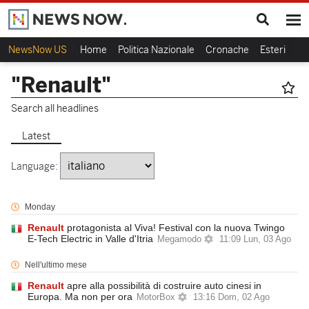
NewsNow US
Home
Politica Nazionale
Cronache
Esteri
Ca
"Renault"
Search all headlines
Latest
Language:
Monday
Renault
protagonista al Viva! Festival con la nuova Twingo
E-Tech Electric in Valle d'Itria
Megamodo
11:09 Lun, 03 Ago
Nell'ultimo mese
Renault
apre alla possibilità di costruire auto cinesi in
Europa. Ma non per ora
MotorBox
13:16 Dom, 02 Ago