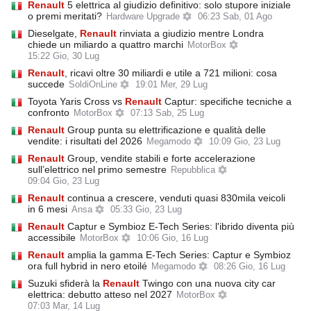
Renault
5 elettrica al giudizio definitivo: solo stupore iniziale
o premi meritati?
Hardware Upgrade
06:23 Sab, 01 Ago
Dieselgate,
Renault
rinviata a giudizio mentre Londra
chiede un miliardo a quattro marchi
MotorBox
15:22 Gio, 30 Lug
Renault
, ricavi oltre 30 miliardi e utile a 721 milioni: cosa
succede
SoldiOnLine
19:01 Mer, 29 Lug
Toyota Yaris Cross vs
Renault
Captur: specifiche tecniche a
confronto
MotorBox
07:13 Sab, 25 Lug
Renault
Group punta su elettrificazione e qualità delle
vendite: i risultati del 2026
Megamodo
10:09 Gio, 23 Lug
Renault
Group, vendite stabili e forte accelerazione
sull’elettrico nel primo semestre
Repubblica
09:04 Gio, 23 Lug
Renault
continua a crescere, venduti quasi 830mila veicoli
in 6 mesi
Ansa
05:33 Gio, 23 Lug
Renault
Captur e Symbioz E-Tech Series: l'ibrido diventa più
accessibile
MotorBox
10:06 Gio, 16 Lug
Renault
amplia la gamma E-Tech Series: Captur e Symbioz
ora full hybrid in nero etoilé
Megamodo
08:26 Gio, 16 Lug
Suzuki sfiderà la
Renault
Twingo con una nuova city car
elettrica: debutto atteso nel 2027
MotorBox
07:03 Mar, 14 Lug