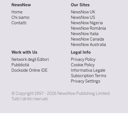
NewsNow
Our Sites
Home
NewsNow UK
Chi siamo
NewsNow US
Contatti
NewsNow Nigeria
NewsNow România
NewsNow Italia
NewsNow Canada
NewsNow Australia
Work with Us
Legal Info
Network degli Editori
Privacy Policy
Pubblicità
Cookie Policy
Dockside Online IDE
Informativa Legale
Subscription Terms
Privacy Settings
© Copyright 1997 - 2026 NewsNow Publishing Limited.
Tutti I diritti riservati.