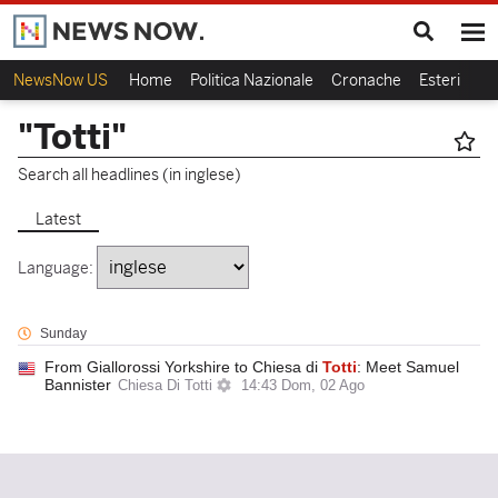
NewsNow US
Home
Politica Nazionale
Cronache
Esteri
Ca
"Totti"
Search all headlines (in inglese)
Latest
Language:
Sunday
From Giallorossi Yorkshire to Chiesa di
Totti
: Meet Samuel
Bannister
Chiesa Di Totti
14:43 Dom, 02 Ago