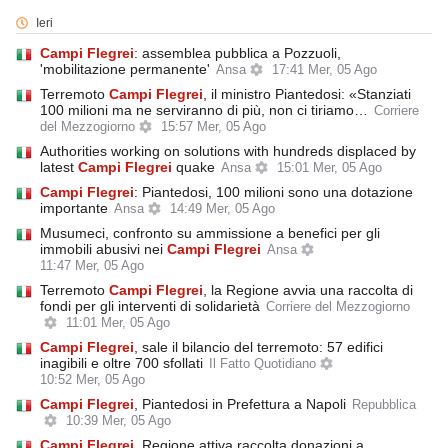
Ieri
Campi
Flegrei
: assemblea pubblica a Pozzuoli,
'mobilitazione permanente'
Ansa
17:41 Mer, 05 Ago
Terremoto
Campi
Flegrei
, il ministro Piantedosi: «Stanziati
100 milioni ma ne serviranno di più, non ci tiriamo…
Corriere
del Mezzogiorno
15:57 Mer, 05 Ago
Authorities working on solutions with hundreds displaced by
latest
Campi
Flegrei
quake
Ansa
15:01 Mer, 05 Ago
Campi
Flegrei
: Piantedosi, 100 milioni sono una dotazione
importante
Ansa
14:49 Mer, 05 Ago
Musumeci, confronto su ammissione a benefici per gli
immobili abusivi nei
Campi
Flegrei
Ansa
11:47 Mer, 05 Ago
Terremoto
Campi
Flegrei
, la Regione avvia una raccolta di
fondi per gli interventi di solidarietà
Corriere del Mezzogiorno
11:01 Mer, 05 Ago
Campi
Flegrei
, sale il bilancio del terremoto: 57 edifici
inagibili e oltre 700 sfollati
Il Fatto Quotidiano
10:52 Mer, 05 Ago
Campi
Flegrei
, Piantedosi in Prefettura a Napoli
Repubblica
10:39 Mer, 05 Ago
Campi
Flegrei
, Regione attiva raccolta donazioni a