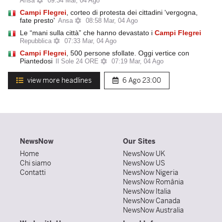
Ansa
09:34 Mar, 04 Ago
Campi
Flegrei
, corteo di protesta dei cittadini 'vergogna,
fate presto'
Ansa
08:58 Mar, 04 Ago
Le “mani sulla città” che hanno devastato i
Campi
Flegrei
Repubblica
07:33 Mar, 04 Ago
Campi
Flegrei
, 500 persone sfollate. Oggi vertice con
Piantedosi
Il Sole 24 ORE
07:19 Mar, 04 Ago
view more headlines
6 Ago
23:00
NewsNow
Our Sites
Home
NewsNow UK
Chi siamo
NewsNow US
Contatti
NewsNow Nigeria
NewsNow România
NewsNow Italia
NewsNow Canada
NewsNow Australia