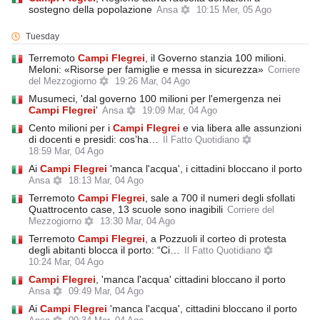
sostegno della popolazione
Ansa
10:15 Mer, 05 Ago
Tuesday
Terremoto
Campi
Flegrei
, il Governo stanzia 100 milioni.
Meloni: «Risorse per famiglie e messa in sicurezza»
Corriere
del Mezzogiorno
19:26 Mar, 04 Ago
Musumeci, 'dal governo 100 milioni per l'emergenza nei
Campi
Flegrei
'
Ansa
19:09 Mar, 04 Ago
Cento milioni per i
Campi
Flegrei
e via libera alle assunzioni
di docenti e presidi: cos’ha…
Il Fatto Quotidiano
18:59 Mar, 04 Ago
Ai
Campi
Flegrei
'manca l'acqua', i cittadini bloccano il porto
Ansa
18:13 Mar, 04 Ago
Terremoto
Campi
Flegrei
, sale a 700 il numeri degli sfollati
Quattrocento case, 13 scuole sono inagibili
Corriere del
Mezzogiorno
13:30 Mar, 04 Ago
Terremoto
Campi
Flegrei
, a Pozzuoli il corteo di protesta
degli abitanti blocca il porto: “Ci…
Il Fatto Quotidiano
10:24 Mar, 04 Ago
Campi
Flegrei
, 'manca l'acqua' cittadini bloccano il porto
Ansa
09:49 Mar, 04 Ago
Ai
Campi
Flegrei
'manca l'acqua', cittadini bloccano il porto