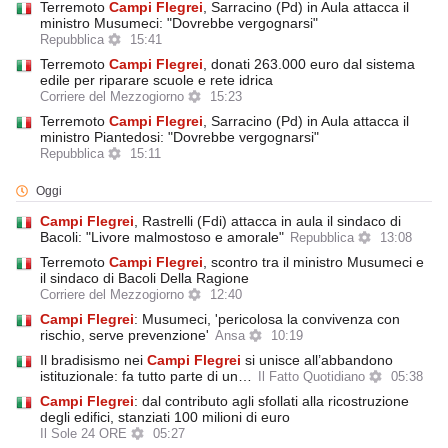
Terremoto
Campi
Flegrei
, Sarracino (Pd) in Aula attacca il
ministro Musumeci: "Dovrebbe vergognarsi"
Repubblica
15:41
Terremoto
Campi
Flegrei
, donati 263.000 euro dal sistema
edile per riparare scuole e rete idrica
Corriere del Mezzogiorno
15:23
Terremoto
Campi
Flegrei
, Sarracino (Pd) in Aula attacca il
ministro Piantedosi: "Dovrebbe vergognarsi"
Repubblica
15:11
Oggi
Campi
Flegrei
, Rastrelli (Fdi) attacca in aula il sindaco di
Bacoli: "Livore malmostoso e amorale"
Repubblica
13:08
Terremoto
Campi
Flegrei
, scontro tra il ministro Musumeci e
il sindaco di Bacoli Della Ragione
Corriere del Mezzogiorno
12:40
Campi
Flegrei
: Musumeci, 'pericolosa la convivenza con
rischio, serve prevenzione'
Ansa
10:19
Il bradisismo nei
Campi
Flegrei
si unisce all’abbandono
istituzionale: fa tutto parte di un…
Il Fatto Quotidiano
05:38
Campi
Flegrei
: dal contributo agli sfollati alla ricostruzione
degli edifici, stanziati 100 milioni di euro
Il Sole 24 ORE
05:27