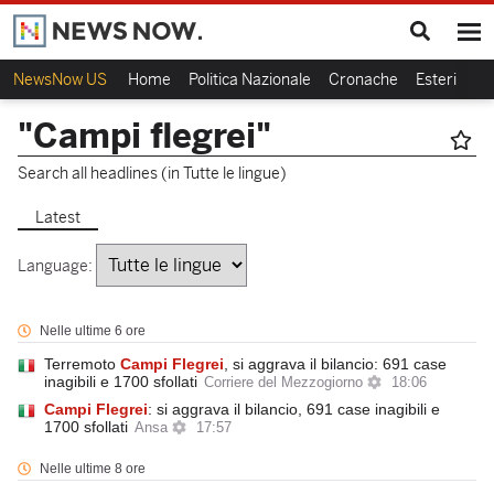
NewsNow US
Home
Politica Nazionale
Cronache
Esteri
Ca
"Campi flegrei"
Search all headlines (in Tutte le lingue)
Latest
Language:
Nelle ultime 6 ore
Terremoto
Campi
Flegrei
, si aggrava il bilancio: 691 case
inagibili e 1700 sfollati
Corriere del Mezzogiorno
18:06
Campi
Flegrei
: si aggrava il bilancio, 691 case inagibili e
1700 sfollati
Ansa
17:57
Nelle ultime 8 ore