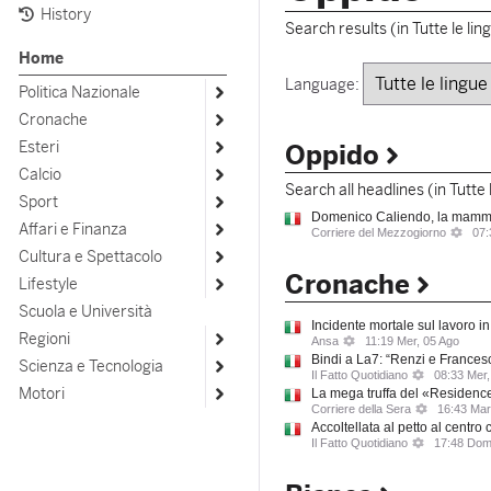
History
Search results (in Tutte le lin
Home
Language:
Politica Nazionale
Open submenu
Cronache
Open submenu
Esteri
Oppido
Open submenu
Calcio
Open submenu
Search all headlines (in Tutte 
Sport
Open submenu
Domenico Caliendo, la mamma s
Affari e Finanza
Corriere del Mezzogiorno
07:
Open submenu
Cultura e Spettacolo
Open submenu
Cronache
Lifestyle
Open submenu
Scuola e Università
Incidente mortale sul lavoro i
Regioni
Ansa
11:19 Mer, 05 Ago
Open submenu
Bindi a La7: “Renzi e Francesc
Scienza e Tecnologia
Open submenu
Il Fatto Quotidiano
08:33 Mer,
Motori
La mega truffa del «Residence 
Open submenu
Corriere della Sera
16:43 Mar
Accoltellata al petto al centr
Il Fatto Quotidiano
17:48 Dom