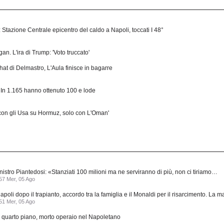
ui: Stazione Centrale epicentro del caldo a Napoli, toccati I 48°
n. L'ira di Trump: 'Voto truccato'
at di Delmastro, L'Aula finisce in bagarre
a. In 1.165 hanno ottenuto 100 e lode
con gli Usa su Hormuz, solo con L'Oman'
nistro Piantedosi: «Stanziati 100 milioni ma ne serviranno di più, non ci tiriamo…
57 Mer, 05 Ago
li dopo il trapianto, accordo tra la famiglia e il Monaldi per il risarcimento. La
51 Mer, 05 Ago
 quarto piano, morto operaio nel Napoletano