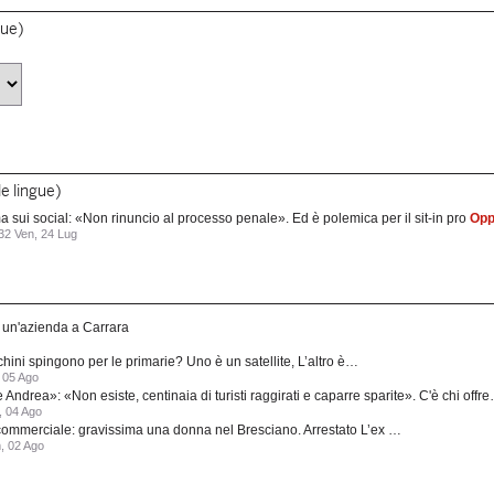
gue)
le lingue)
ui social: «Non rinuncio al processo penale». Ed è polemica per il sit-in pro
Opp
32 Ven, 24 Lug
n un'azienda a Carrara
hini spingono per le primarie? Uno è un satellite, L’altro è…
 05 Ago
Andrea»: «Non esiste, centinaia di turisti raggirati e caparre sparite». C'è chi offr
, 04 Ago
o commerciale: gravissima una donna nel Bresciano. Arrestato L’ex …
, 02 Ago