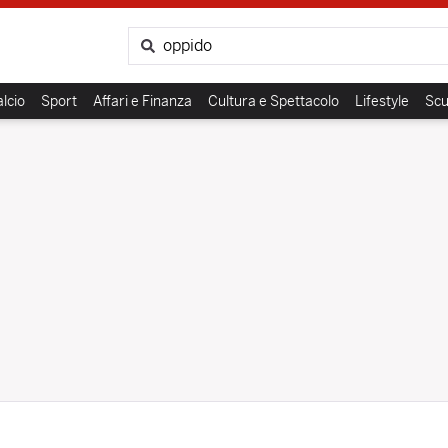
Cerca
lcio
Sport
Affari e Finanza
Cultura e Spettacolo
Lifestyle
Scu