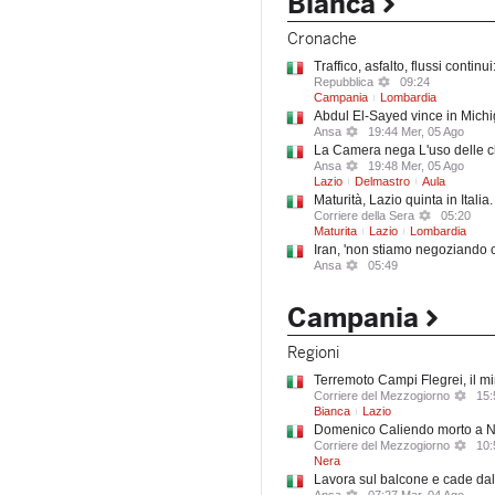
Bianca
Cronache
Traffico, asfalto, flussi contin
Repubblica
09:24
Campania
Lombardia
Abdul El-Sayed vince in Michiga
Ansa
19:44 Mer, 05 Ago
La Camera nega L'uso delle ch
Ansa
19:48 Mer, 05 Ago
Lazio
Delmastro
Aula
Maturità, Lazio quinta in Itali
Corriere della Sera
05:20
Maturita
Lazio
Lombardia
Iran, 'non stiamo negoziando 
Ansa
05:49
Campania
Regioni
Terremoto Campi Flegrei, il mi
Corriere del Mezzogiorno
15:
Bianca
Lazio
Domenico Caliendo morto a Napo
Corriere del Mezzogiorno
10:
Nera
Lavora sul balcone e cade dal