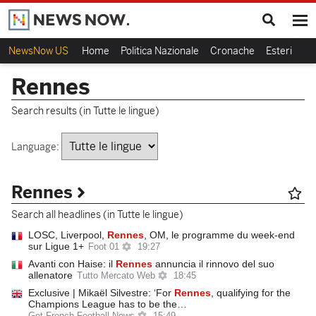
NewsNow US
Home
Politica Nazionale
Cronache
Esteri
Ca
Rennes
Search results (in Tutte le lingue)
Language:
Rennes
Search all headlines (in Tutte le lingue)
LOSC, Liverpool,
Rennes
, OM, le programme du week-end
sur Ligue 1+
Foot 01
19:27
Avanti con Haise: il
Rennes
annuncia il rinnovo del suo
allenatore
Tutto Mercato Web
18:45
Exclusive | Mikaël Silvestre: ‘For
Rennes
, qualifying for the
Champions League has to be the…