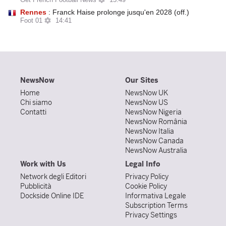
Get French Football News
15:49
Rennes
: Franck Haise prolonge jusqu'en 2028 (off.)
Foot 01
14:41
NewsNow
Our Sites
Home
NewsNow UK
Chi siamo
NewsNow US
Contatti
NewsNow Nigeria
NewsNow România
NewsNow Italia
NewsNow Canada
NewsNow Australia
Work with Us
Legal Info
Network degli Editori
Privacy Policy
Pubblicità
Cookie Policy
Dockside Online IDE
Informativa Legale
Subscription Terms
Privacy Settings