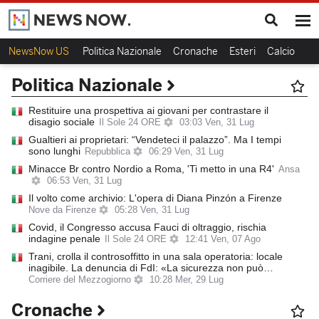
NewsNow US
Politica Nazionale
Cronache
Esteri
Calcio
Sp
Politica Nazionale
Restituire una prospettiva ai giovani per contrastare il
disagio sociale
Il Sole 24 ORE
03:03 Ven, 31 Lug
Gualtieri ai proprietari: “Vendeteci il palazzo”. Ma I tempi
sono lunghi
Repubblica
06:29 Ven, 31 Lug
Minacce Br contro Nordio a Roma, 'Ti metto in una R4'
Ansa
06:53 Ven, 31 Lug
​Il volto come archivio: L'opera di Diana Pinzón a Firenze
Nove da Firenze
05:28 Ven, 31 Lug
Covid, il Congresso accusa Fauci di oltraggio, rischia
indagine penale
Il Sole 24 ORE
12:41 Ven, 07 Ago
Trani, crolla il controsoffitto in una sala operatoria: locale
inagibile. La denuncia di FdI: «La sicurezza non può…
Corriere del Mezzogiorno
10:28 Mer, 29 Lug
Cronache