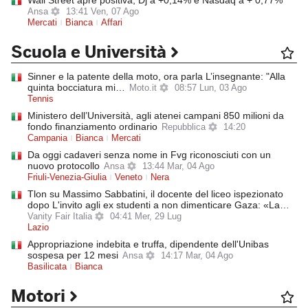
Wall Street apre positiva, Dj a +0,14% e Nasdaq a + 0,77%
Ansa
13:41 Ven, 07 Ago
Mercati
Bianca
Affari
Scuola e Università
Sinner e la patente della moto, ora parla L’insegnante: "Alla
quinta bocciatura mi…
Moto.it
08:57 Lun, 03 Ago
Tennis
Ministero dell’Università, agli atenei campani 850 milioni da
fondo finanziamento ordinario
Repubblica
14:20
Campania
Bianca
Mercati
Da oggi cadaveri senza nome in Fvg riconosciuti con un
nuovo protocollo
Ansa
13:44 Mar, 04 Ago
Friuli-Venezia-Giulia
Veneto
Nera
Tlon su Massimo Sabbatini, il docente del liceo ispezionato
dopo L'invito agli ex studenti a non dimenticare Gaza: «La…
Vanity Fair Italia
04:41 Mer, 29 Lug
Lazio
Appropriazione indebita e truffa, dipendente dell'Unibas
sospesa per 12 mesi
Ansa
14:17 Mar, 04 Ago
Basilicata
Bianca
Motori