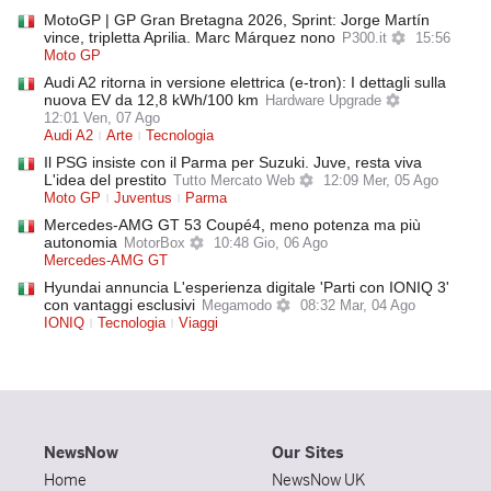
MotoGP | GP Gran Bretagna 2026, Sprint: Jorge Martín
vince, tripletta Aprilia. Marc Márquez nono
P300.it
15:56
Moto GP
Audi A2 ritorna in versione elettrica (e-tron): I dettagli sulla
nuova EV da 12,8 kWh/100 km
Hardware Upgrade
12:01 Ven, 07 Ago
Audi A2
Arte
Tecnologia
Il PSG insiste con il Parma per Suzuki. Juve, resta viva
L'idea del prestito
Tutto Mercato Web
12:09 Mer, 05 Ago
Moto GP
Juventus
Parma
Mercedes-AMG GT 53 Coupé4, meno potenza ma più
autonomia
MotorBox
10:48 Gio, 06 Ago
Mercedes-AMG GT
Hyundai annuncia L'esperienza digitale 'Parti con IONIQ 3'
con vantaggi esclusivi
Megamodo
08:32 Mar, 04 Ago
IONIQ
Tecnologia
Viaggi
NewsNow
Our Sites
Home
NewsNow UK