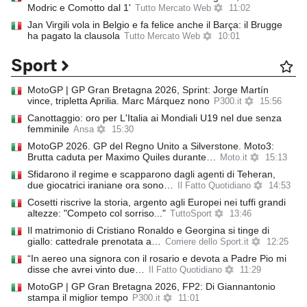
Modric e Comotto dal 1'
Tutto Mercato Web
11:02
Jan Virgili vola in Belgio e fa felice anche il Barça: il Brugge
ha pagato la clausola
Tutto Mercato Web
10:01
Sport
MotoGP | GP Gran Bretagna 2026, Sprint: Jorge Martín
vince, tripletta Aprilia. Marc Márquez nono
P300.it
15:56
Canottaggio: oro per L'Italia ai Mondiali U19 nel due senza
femminile
Ansa
15:30
MotoGP 2026. GP del Regno Unito a Silverstone. Moto3:
Brutta caduta per Maximo Quiles durante…
Moto.it
15:13
Sfidarono il regime e scapparono dagli agenti di Teheran,
due giocatrici iraniane ora sono…
Il Fatto Quotidiano
14:53
Cosetti riscrive la storia, argento agli Europei nei tuffi grandi
altezze: "Competo col sorriso..."
TuttoSport
13:46
Il matrimonio di Cristiano Ronaldo e Georgina si tinge di
giallo: cattedrale prenotata a…
Corriere dello Sport.it
12:25
“In aereo una signora con il rosario e devota a Padre Pio mi
disse che avrei vinto due…
Il Fatto Quotidiano
11:29
MotoGP | GP Gran Bretagna 2026, FP2: Di Giannantonio
stampa il miglior tempo
P300.it
11:01