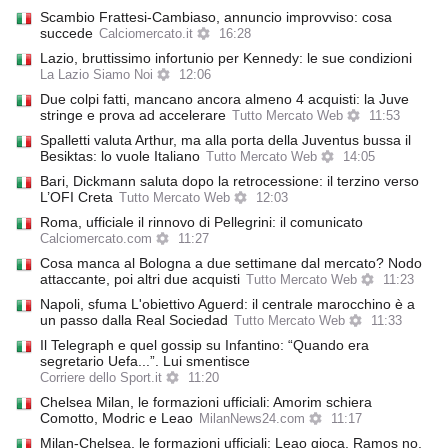
Scambio Frattesi-Cambiaso, annuncio improvviso: cosa
succede
Calciomercato.it
16:28
Lazio, bruttissimo infortunio per Kennedy: le sue condizioni
La Lazio Siamo Noi
12:06
Due colpi fatti, mancano ancora almeno 4 acquisti: la Juve
stringe e prova ad accelerare
Tutto Mercato Web
11:53
Spalletti valuta Arthur, ma alla porta della Juventus bussa il
Besiktas: lo vuole Italiano
Tutto Mercato Web
14:05
Bari, Dickmann saluta dopo la retrocessione: il terzino verso
L’OFI Creta
Tutto Mercato Web
12:03
Roma, ufficiale il rinnovo di Pellegrini: il comunicato
Calciomercato.com
11:27
Cosa manca al Bologna a due settimane dal mercato? Nodo
attaccante, poi altri due acquisti
Tutto Mercato Web
11:23
Napoli, sfuma L'obiettivo Aguerd: il centrale marocchino è a
un passo dalla Real Sociedad
Tutto Mercato Web
11:33
Il Telegraph e quel gossip su Infantino: “Quando era
segretario Uefa...”. Lui smentisce
Corriere dello Sport.it
11:20
Chelsea Milan, le formazioni ufficiali: Amorim schiera
Comotto, Modric e Leao
MilanNews24.com
11:17
Milan-Chelsea, le formazioni ufficiali: Leao gioca, Ramos no.