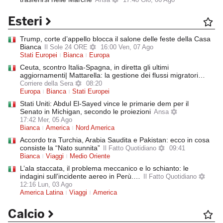
Ansa
17:48 Gio, 06 Ago
Esteri
Trump, corte d’appello blocca il salone delle feste della Casa
Bianca
Il Sole 24 ORE
16:00 Ven, 07 Ago
Stati Europei
Bianca
Europa
Ceuta, scontro Italia-Spagna, in diretta gli ultimi
aggiornamenti| Mattarella: la gestione dei flussi migratori…
Corriere della Sera
08:20
Europa
Bianca
Stati Europei
Stati Uniti: Abdul El-Sayed vince le primarie dem per il
Senato in Michigan, secondo le proiezioni
Ansa
17:42 Mer, 05 Ago
Bianca
America
Nord America
Accordo tra Turchia, Arabia Saudita e Pakistan: ecco in cosa
consiste la “Nato sunnita”
Il Fatto Quotidiano
09:41
Bianca
Viaggi
Medio Oriente
L’ala staccata, il problema meccanico e lo schianto: le
indagini sull’incidente aereo in Perù.…
Il Fatto Quotidiano
12:16 Lun, 03 Ago
America Latina
Viaggi
America
Calcio