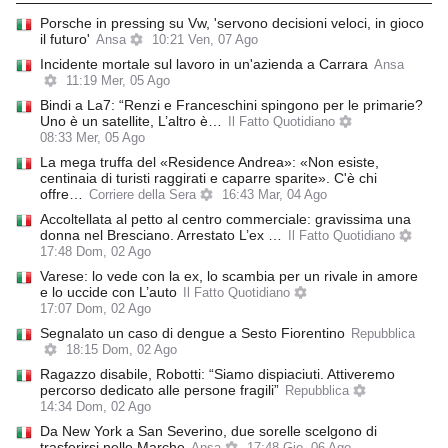
Porsche in pressing su Vw, 'servono decisioni veloci, in gioco
il futuro'
Ansa
10:21 Ven, 07 Ago
Incidente mortale sul lavoro in un'azienda a Carrara
Ansa
11:19 Mer, 05 Ago
Bindi a La7: “Renzi e Franceschini spingono per le primarie?
Uno è un satellite, L’altro è…
Il Fatto Quotidiano
08:33 Mer, 05 Ago
La mega truffa del «Residence Andrea»: «Non esiste,
centinaia di turisti raggirati e caparre sparite». C'è chi
offre…
Corriere della Sera
16:43 Mar, 04 Ago
Accoltellata al petto al centro commerciale: gravissima una
donna nel Bresciano. Arrestato L’ex …
Il Fatto Quotidiano
17:48 Dom, 02 Ago
Varese: lo vede con la ex, lo scambia per un rivale in amore
e lo uccide con L’auto
Il Fatto Quotidiano
17:07 Dom, 02 Ago
Segnalato un caso di dengue a Sesto Fiorentino
Repubblica
18:15 Dom, 02 Ago
Ragazzo disabile, Robotti: “Siamo dispiaciuti. Attiveremo
percorso dedicato alle persone fragili”
Repubblica
14:34 Dom, 02 Ago
Da New York a San Severino, due sorelle scelgono di
trasferirsi nelle Marche