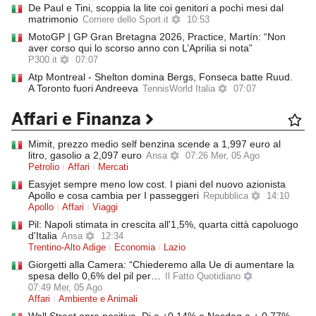
De Paul e Tini, scoppia la lite coi genitori a pochi mesi dal
matrimonio
Corriere dello Sport.it
10:53
MotoGP | GP Gran Bretagna 2026, Practice, Martín: “Non
aver corso qui lo scorso anno con L’Aprilia si nota”
P300.it
07:07
Atp Montreal - Shelton domina Bergs, Fonseca batte Ruud.
A Toronto fuori Andreeva
TennisWorld Italia
07:07
Affari e Finanza
Mimit, prezzo medio self benzina scende a 1,997 euro al
litro, gasolio a 2,097 euro
Ansa
07:26 Mer, 05 Ago
Petrolio
Affari
Mercati
Easyjet sempre meno low cost. I piani del nuovo azionista
Apollo e cosa cambia per I passeggeri
Repubblica
14:10
Apollo
Affari
Viaggi
Pil: Napoli stimata in crescita all'1,5%, quarta città capoluogo
d'Italia
Ansa
12:34
Trentino-Alto Adige
Economia
Lazio
Giorgetti alla Camera: “Chiederemo alla Ue di aumentare la
spesa dello 0,6% del pil per…
Il Fatto Quotidiano
07:49 Mer, 05 Ago
Affari
Ambiente e Animali