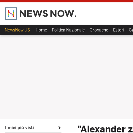
NewsNow US
Home
Politica Nazionale
Cronache
Esteri
Ca
"Alexander z
I miei piú visti
Open submenu