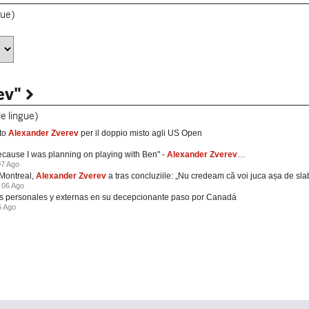
gue)
ev"
le lingue)
to
Alexander
Zverev
per il doppio misto agli US Open
 because I was planning on playing with Ben" -
Alexander
Zverev
…
07 Ago
 Montreal,
Alexander
Zverev
a tras concluziile: „Nu credeam că voi juca așa de sla
 06 Ago
s personales y externas en su decepcionante paso por Canadá
6 Ago