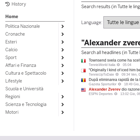
History
Search results (in Tutte le lin
Home
Language:
Politica Nazionale
Open submenu
Cronache
Open submenu
"Alexander zver
Esteri
Open submenu
Calcio
Open submenu
Search all headlines (in Tutte 
Sport
Open submenu
Townsend svela come ha scel
Affari e Finanza
TennisWorld Italia
05:04
Open submenu
"Originally I kind of iced him
Cultura e Spettacolo
TennisUpToDate
09:34 Ven, 
Open submenu
După eliminarea rapidă de la
Lifestyle
Open submenu
Gazeta Sporturilor
18:49 Gio,
Scuola e Università
Alexander
Zverev
dio razone
ESPN Deportes
13:02 Gio, 0
Regioni
Open submenu
Scienza e Tecnologia
Open submenu
Motori
Open submenu