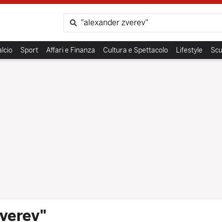
Cerca
lcio
Sport
Affari e Finanza
Cultura e Spettacolo
Lifestyle
Scu
verev"