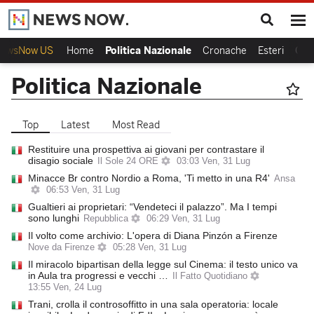
ewsNow US
Home
Politica Nazionale
Cronache
Esteri
Calc
Politica Nazionale
Top
Latest
Most Read
Restituire una prospettiva ai giovani per contrastare il
disagio sociale
Il Sole 24 ORE
03:03 Ven, 31 Lug
Minacce Br contro Nordio a Roma, 'Ti metto in una R4'
Ansa
06:53 Ven, 31 Lug
Gualtieri ai proprietari: “Vendeteci il palazzo”. Ma I tempi
sono lunghi
Repubblica
06:29 Ven, 31 Lug
​Il volto come archivio: L'opera di Diana Pinzón a Firenze
Nove da Firenze
05:28 Ven, 31 Lug
Il miracolo bipartisan della legge sul Cinema: il testo unico va
in Aula tra progressi e vecchi …
Il Fatto Quotidiano
13:55 Ven, 24 Lug
Trani, crolla il controsoffitto in una sala operatoria: locale