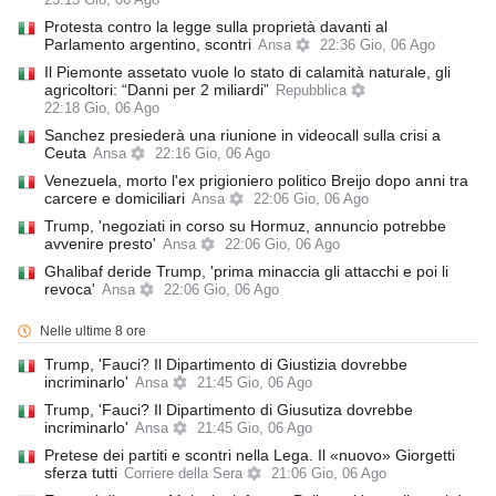
23:13 Gio, 06 Ago
Protesta contro la legge sulla proprietà davanti al
Parlamento argentino, scontri
Ansa
22:36 Gio, 06 Ago
Il Piemonte assetato vuole lo stato di calamità naturale, gli
agricoltori: “Danni per 2 miliardi”
Repubblica
22:18 Gio, 06 Ago
Sanchez presiederà una riunione in videocall sulla crisi a
Ceuta
Ansa
22:16 Gio, 06 Ago
Venezuela, morto l'ex prigioniero politico Breijo dopo anni tra
carcere e domiciliari
Ansa
22:06 Gio, 06 Ago
Trump, 'negoziati in corso su Hormuz, annuncio potrebbe
avvenire presto'
Ansa
22:06 Gio, 06 Ago
Ghalibaf deride Trump, 'prima minaccia gli attacchi e poi li
revoca'
Ansa
22:06 Gio, 06 Ago
Nelle ultime 8 ore
Trump, 'Fauci? Il Dipartimento di Giustizia dovrebbe
incriminarlo'
Ansa
21:45 Gio, 06 Ago
Trump, 'Fauci? Il Dipartimento di Giusutiza dovrebbe
incriminarlo'
Ansa
21:45 Gio, 06 Ago
Pretese dei partiti e scontri nella Lega. Il «nuovo» Giorgetti
sferza tutti
Corriere della Sera
21:06 Gio, 06 Ago