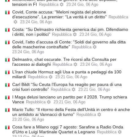
tensioni in FI
Repubblica
23:24 Gio, 06 Ago
Covid, Conte accusa: “Meloni regista del plotone
d’esecuzione”. La premier: “La verità è un diritto”
Repubblica
23:24 Gio, 06 Ago
Costa: “Su Delmastro richiesta generica dai pm. Difendiamo
i diritti, non i politici”
Repubblica
23:24 Gio, 06 Ago
Covid, l’atto d’accusa di Conte: “Soldi dal governo alla ditta
delle mascherine contraffatte”
Repubblica
23:24 Gio, 06 Ago
Delmastro, chat oscurate. Tre ricorsi alla Consulta per
l’accesso ai dialoghi
Repubblica
23:24 Gio, 06 Ago
L’Iran chiude Hormuz agli Usa e punta a pedaggi da 100
miliardi
Repubblica
23:21 Gio, 06 Ago
Carl Bildt “Su Ceuta l’Europa ha reagito per paura di una
crisi fuori controllo”
Repubblica
23:21 Gio, 06 Ago
I Maga delusi lanciano un partito per il 2028. Trump schiera
Vance
Repubblica
23:21 Gio, 06 Ago
Mario Tullo: “Il ritorno della Festa dell’Unità in centro è anche
un antidoto ai Vannacci di turno”
Repubblica
23:20 Gio, 06 Ago
Cosa fare a Milano oggi 7 agosto: Sarafine a Radio Onda
d’Urto e Luigi Martinale Quartet a Legnano
Repubblica