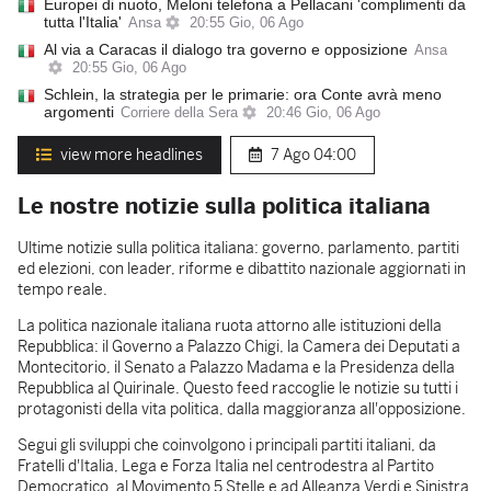
Europei di nuoto, Meloni telefona a Pellacani 'complimenti da
tutta l'Italia'
Ansa
20:55 Gio, 06 Ago
Al via a Caracas il dialogo tra governo e opposizione
Ansa
20:55 Gio, 06 Ago
Schlein, la strategia per le primarie: ora Conte avrà meno
argomenti
Corriere della Sera
20:46 Gio, 06 Ago
view more headlines
7 Ago
04:00
Le nostre notizie sulla politica italiana
Ultime notizie sulla politica italiana: governo, parlamento, partiti
ed elezioni, con leader, riforme e dibattito nazionale aggiornati in
tempo reale.
La politica nazionale italiana ruota attorno alle istituzioni della
Repubblica: il Governo a Palazzo Chigi, la Camera dei Deputati a
Montecitorio, il Senato a Palazzo Madama e la Presidenza della
Repubblica al Quirinale. Questo feed raccoglie le notizie su tutti i
protagonisti della vita politica, dalla maggioranza all'opposizione.
Segui gli sviluppi che coinvolgono i principali partiti italiani, da
Fratelli d'Italia, Lega e Forza Italia nel centrodestra al Partito
Democratico, al Movimento 5 Stelle e ad Alleanza Verdi e Sinistra