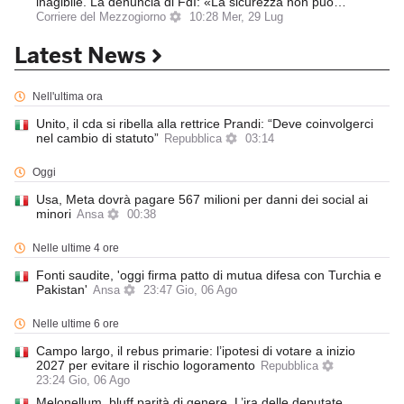
inagibile. La denuncia di FdI: «La sicurezza non può…
Corriere del Mezzogiorno
10:28 Mer, 29 Lug
Latest News
Nell'ultima ora
Unito, il cda si ribella alla rettrice Prandi: “Deve coinvolgerci
nel cambio di statuto”
Repubblica
03:14
Oggi
Usa, Meta dovrà pagare 567 milioni per danni dei social ai
minori
Ansa
00:38
Nelle ultime 4 ore
Fonti saudite, 'oggi firma patto di mutua difesa con Turchia e
Pakistan'
Ansa
23:47 Gio, 06 Ago
Nelle ultime 6 ore
Campo largo, il rebus primarie: l’ipotesi di votare a inizio
2027 per evitare il rischio logoramento
Repubblica
23:24 Gio, 06 Ago
Melonellum, bluff parità di genere. L’ira delle deputate,