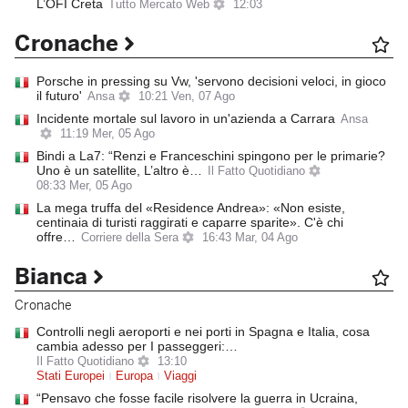
L’OFI Creta
Tutto Mercato Web
12:03
Cronache
Porsche in pressing su Vw, 'servono decisioni veloci, in gioco
il futuro'
Ansa
10:21 Ven, 07 Ago
Incidente mortale sul lavoro in un'azienda a Carrara
Ansa
11:19 Mer, 05 Ago
Bindi a La7: “Renzi e Franceschini spingono per le primarie?
Uno è un satellite, L’altro è…
Il Fatto Quotidiano
08:33 Mer, 05 Ago
La mega truffa del «Residence Andrea»: «Non esiste,
centinaia di turisti raggirati e caparre sparite». C'è chi
offre…
Corriere della Sera
16:43 Mar, 04 Ago
Bianca
Cronache
Controlli negli aeroporti e nei porti in Spagna e Italia, cosa
cambia adesso per I passeggeri:…
Il Fatto Quotidiano
13:10
Stati Europei
Europa
Viaggi
“Pensavo che fosse facile risolvere la guerra in Ucraina,