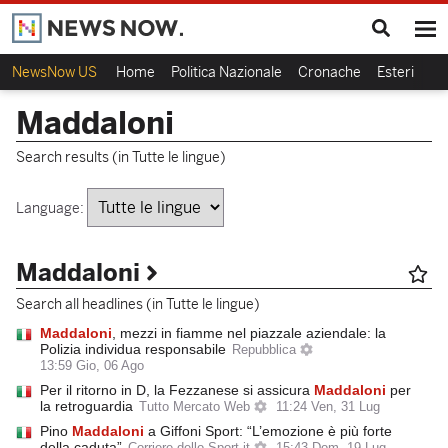
NewsNow US
Home
Politica Nazionale
Cronache
Esteri
Ca
Maddaloni
Search results (in Tutte le lingue)
Language:
Maddaloni
Search all headlines (in Tutte le lingue)
Maddaloni
, mezzi in fiamme nel piazzale aziendale: la
Polizia individua responsabile
Repubblica
13:59 Gio, 06 Ago
Per il ritorno in D, la Fezzanese si assicura
Maddaloni
per
la retroguardia
Tutto Mercato Web
11:24 Ven, 31 Lug
Pino
Maddaloni
a Giffoni Sport: “L’emozione è più forte
della caduta”