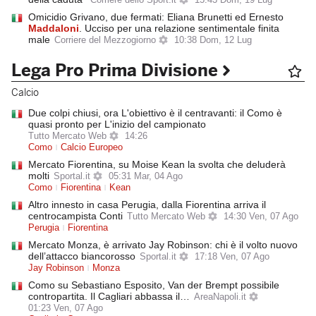
Corriere dello Sport.it
15:43 Dom, 19 Lug
Omicidio Grivano, due fermati: Eliana Brunetti ed Ernesto
Maddaloni
. Ucciso per una relazione sentimentale finita
male
Corriere del Mezzogiorno
10:38 Dom, 12 Lug
Lega Pro Prima Divisione
Calcio
Due colpi chiusi, ora L'obiettivo è il centravanti: il Como è
quasi pronto per L'inizio del campionato
Tutto Mercato Web
14:26
Como
Calcio Europeo
Mercato Fiorentina, su Moise Kean la svolta che deluderà
molti
Sportal.it
05:31 Mar, 04 Ago
Como
Fiorentina
Kean
Altro innesto in casa Perugia, dalla Fiorentina arriva il
centrocampista Conti
Tutto Mercato Web
14:30 Ven, 07 Ago
Perugia
Fiorentina
Mercato Monza, è arrivato Jay Robinson: chi è il volto nuovo
dell’attacco biancorosso
Sportal.it
17:18 Ven, 07 Ago
Jay Robinson
Monza
Como su Sebastiano Esposito, Van der Brempt possibile
contropartita. Il Cagliari abbassa il…
AreaNapoli.it
01:23 Ven, 07 Ago