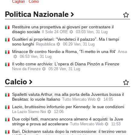
Cagliari
Como
Politica Nazionale
Restituire una prospettiva ai giovani per contrastare il
disagio sociale
Il Sole 24 ORE
03:03 Ven, 31 Lug
Gualtieri ai proprietari: “Vendeteci il palazzo”. Ma I tempi
sono lunghi
Repubblica
06:29 Ven, 31 Lug
Minacce Br contro Nordio a Roma, 'Ti metto in una R4'
Ansa
06:53 Ven, 31 Lug
​Il volto come archivio: L'opera di Diana Pinzón a Firenze
Nove da Firenze
05:28 Ven, 31 Lug
Calcio
Spalletti valuta Arthur, ma alla porta della Juventus bussa il
Besiktas: lo vuole Italiano
Tutto Mercato Web
14:05
Lazio, bruttissimo infortunio per Kennedy: le sue condizioni
La Lazio Siamo Noi
12:06
Due colpi fatti, mancano ancora almeno 4 acquisti: la Juve
stringe e prova ad accelerare
Tutto Mercato Web
11:53
Bari, Dickmann saluta dopo la retrocessione: il terzino verso