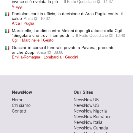
invece si è rivelata la più…
Il Fatto Quotidiano
14:37
Viaggi
Pantaloni corti in ufficio, la decisione di Arca Puglia contro il
caldo
Ansa
10:32
Arca
Puglia
Marcinelle, Landini contro Meloni dopo gli attacchi alla Cgil:
“Singolare che trovi il tempo di …
Il Fatto Quotidiano
13:40
Cgil
Marcinelle
Gesto
Guccini: in corso il funerale privato a Pavana, presente
anche Zuppi
Ansa
08:06
Emilia-Romagna
Lombardia
Guccini
NewsNow
Our Sites
Home
NewsNow UK
Chi siamo
NewsNow US
Contatti
NewsNow Nigeria
NewsNow România
NewsNow Italia
NewsNow Canada