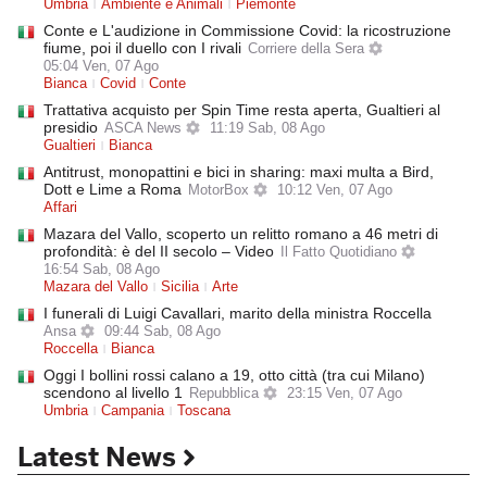
Umbria
Ambiente e Animali
Piemonte
Conte e L'audizione in Commissione Covid: la ricostruzione
fiume, poi il duello con I rivali
Corriere della Sera
05:04 Ven, 07 Ago
Bianca
Covid
Conte
Trattativa acquisto per Spin Time resta aperta, Gualtieri al
presidio
ASCA News
11:19 Sab, 08 Ago
Gualtieri
Bianca
Antitrust, monopattini e bici in sharing: maxi multa a Bird,
Dott e Lime a Roma
MotorBox
10:12 Ven, 07 Ago
Affari
Mazara del Vallo, scoperto un relitto romano a 46 metri di
profondità: è del II secolo – Video
Il Fatto Quotidiano
16:54 Sab, 08 Ago
Mazara del Vallo
Sicilia
Arte
I funerali di Luigi Cavallari, marito della ministra Roccella
Ansa
09:44 Sab, 08 Ago
Roccella
Bianca
Oggi I bollini rossi calano a 19, otto città (tra cui Milano)
scendono al livello 1
Repubblica
23:15 Ven, 07 Ago
Umbria
Campania
Toscana
Latest News