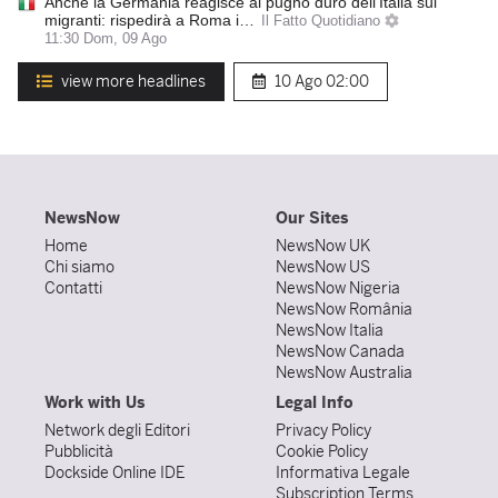
Anche la Germania reagisce al pugno duro dell’Italia sui
migranti: rispedirà a Roma i…
Il Fatto Quotidiano
11:30 Dom, 09 Ago
view more headlines
10 Ago
02:00
NewsNow
Our Sites
Home
NewsNow UK
Chi siamo
NewsNow US
Contatti
NewsNow Nigeria
NewsNow România
NewsNow Italia
NewsNow Canada
NewsNow Australia
Work with Us
Legal Info
Network degli Editori
Privacy Policy
Pubblicità
Cookie Policy
Dockside Online IDE
Informativa Legale
Subscription Terms