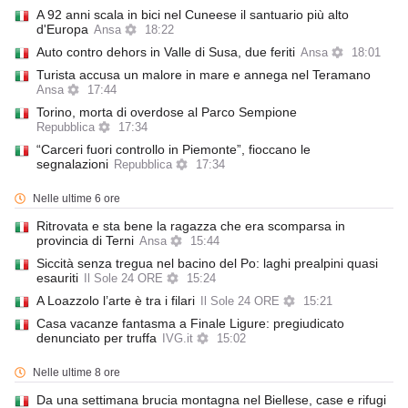
A 92 anni scala in bici nel Cuneese il santuario più alto
d'Europa
Ansa
18:22
Auto contro dehors in Valle di Susa, due feriti
Ansa
18:01
Turista accusa un malore in mare e annega nel Teramano
Ansa
17:44
Torino, morta di overdose al Parco Sempione
Repubblica
17:34
“Carceri fuori controllo in Piemonte”, fioccano le
segnalazioni
Repubblica
17:34
Nelle ultime 6 ore
Ritrovata e sta bene la ragazza che era scomparsa in
provincia di Terni
Ansa
15:44
Siccità senza tregua nel bacino del Po: laghi prealpini quasi
esauriti
Il Sole 24 ORE
15:24
A Loazzolo l’arte è tra i filari
Il Sole 24 ORE
15:21
Casa vacanze fantasma a Finale Ligure: pregiudicato
denunciato per truffa
IVG.it
15:02
Nelle ultime 8 ore
Da una settimana brucia montagna nel Biellese, case e rifugi