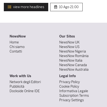
view more headlines
10 Ago
21:00
NewsNow
Our Sites
Home
NewsNow UK
Chi siamo
NewsNow US
Contatti
NewsNow Nigeria
NewsNow România
NewsNow Italia
NewsNow Canada
NewsNow Australia
Work with Us
Legal Info
Network degli Editori
Privacy Policy
Pubblicità
Cookie Policy
Dockside Online IDE
Informativa Legale
Subscription Terms
Privacy Settings