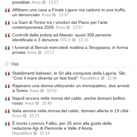
presidiati
Ansa
13:57
Affittano una casa a Finale Ligure ma cadono in una truffa,
un denunciato
Ansa
13:57
La Gam di Torino tra i vincitori del Piano per l'arte
contemporanea 2026
Ansa
13:57
Controlli della polizia ad Alassio: quasi 300 persone
identificate e 3 denunce
IVG.it
13:21
I funerali di Berruti mercoledì mattina a Stroppiana, in forma
privata
Ansa
13:17
Oggi
Stabilimenti balneari, le Srl alla conquista della Liguria. Sib:
“Così il mare diventa un fast food”
Repubblica
11:46
Rapinano una donna utilizzando un monopattino, due arresti
a Torino
Ansa
10:53
Napoli ancora nella morsa del caldo, anche domani bollino
rosso
Ansa
10:40
Italia ancora nella morsa del caldo, domani allerta in 19 città
Ansa
10:23
È morto Lorenzo Falbo, per 25 anni alla guida della
redazione Agi di Piemonte e Valle d’Aosta
Repubblica
10:14