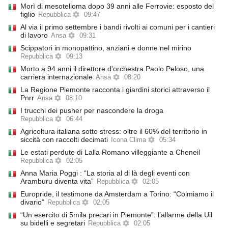
Morì di mesotelioma dopo 39 anni alle Ferrovie: esposto del
figlio
Repubblica
09:47
Al via il primo settembre i bandi rivolti ai comuni per i cantieri
di lavoro
Ansa
09:31
Scippatori in monopattino, anziani e donne nel mirino
Repubblica
09:13
Morto a 94 anni il direttore d'orchestra Paolo Peloso, una
carriera internazionale
Ansa
08:20
La Regione Piemonte racconta i giardini storici attraverso il
Pnrr
Ansa
08:10
I trucchi dei pusher per nascondere la droga
Repubblica
06:44
Agricoltura italiana sotto stress: oltre il 60% del territorio in
siccità con raccolti decimati
Icona Clima
05:34
Le estati perdute di Lalla Romano villeggiante a Cheneil
Repubblica
02:05
Anna Maria Poggi : “La storia al di là degli eventi con
Aramburu diventa vita”
Repubblica
02:05
Europride, il testimone da Amsterdam a Torino: “Colmiamo il
divario”
Repubblica
02:05
“Un esercito di 5mila precari in Piemonte”: l’allarme della Uil
su bidelli e segretari
Repubblica
02:05