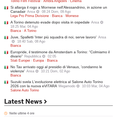
Torino Film Festival
Ambra Angiolini
Cinema
Si allarga il rogo a Mornese nell'Alessandrino, in azione un
Canadair
Ansa
08:24 Dom, 09 Ago
Lega Pro Prima Divisione
Bianca
Mornese
A Torino detenuto evade dopo visita in ospedale
Ansa
18:25 Mar, 04 Ago
Bianca
A Torino
Juve, Spalletti 'Inter più squadra di noi, serve lavoro'
Ansa
18:40 Sab, 08 Ago
Bianca
Europride, il testimone da Amsterdam a Torino: “Colmiamo il
divario”
Repubblica
02:05
Stati Europei
Europa
Bianca
No Tav arrivato oggi al presidio di Venaus, 'condanno le
violenze'
Ansa
10:21 Dom, 02 Ago
Bianca
Suzuki svela L'evoluzione elettrica al Salone Auto Torino
2026 con la nuova eVITARA
Megamodo
10:03 Mar, 04 Ago
Salone Auto Torino
Latest News
Nelle ultime 4 ore