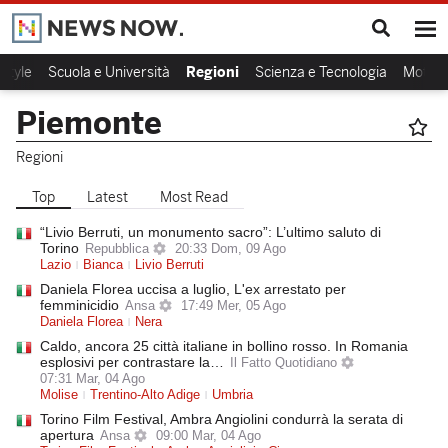
estyle
Scuola e Università
Regioni
Scienza e Tecnologia
Motori
Piemonte
Regioni
Top
Latest
Most Read
“Livio Berruti, un monumento sacro”: L’ultimo saluto di
Torino
Repubblica
20:33 Dom, 09 Ago
Lazio
Bianca
Livio Berruti
Daniela Florea uccisa a luglio, L'ex arrestato per
femminicidio
Ansa
17:49 Mer, 05 Ago
Daniela Florea
Nera
Caldo, ancora 25 città italiane in bollino rosso. In Romania
esplosivi per contrastare la…
Il Fatto Quotidiano
07:31 Mar, 04 Ago
Molise
Trentino-Alto Adige
Umbria
Torino Film Festival, Ambra Angiolini condurrà la serata di
apertura
Ansa
09:00 Mar, 04 Ago