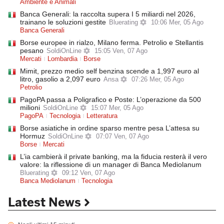
Ambiente e Animali
Banca Generali: la raccolta supera I 5 miliardi nel 2026,
trainano le soluzioni gestite
Bluerating
10:06 Mer, 05 Ago
Banca Generali
Borse europee in rialzo, Milano ferma. Petrolio e Stellantis
pesano
SoldiOnLine
15:05 Ven, 07 Ago
Mercati
Lombardia
Borse
Mimit, prezzo medio self benzina scende a 1,997 euro al
litro, gasolio a 2,097 euro
Ansa
07:26 Mer, 05 Ago
Petrolio
PagoPA passa a Poligrafico e Poste: L’operazione da 500
milioni
SoldiOnLine
15:07 Mer, 05 Ago
PagoPA
Tecnologia
Letteratura
Borse asiatiche in ordine sparso mentre pesa L’attesa su
Hormuz
SoldiOnLine
07:07 Ven, 07 Ago
Borse
Mercati
L’ia cambierà il private banking, ma la fiducia resterà il vero
valore: la riflessione di un manager di Banca Mediolanum
Bluerating
09:12 Ven, 07 Ago
Banca Mediolanum
Tecnologia
Latest News