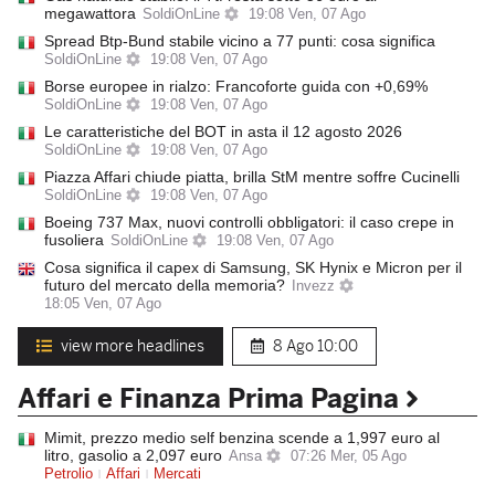
megawattora
SoldiOnLine
19:08 Ven, 07 Ago
Spread Btp-Bund stabile vicino a 77 punti: cosa significa
SoldiOnLine
19:08 Ven, 07 Ago
Borse europee in rialzo: Francoforte guida con +0,69%
SoldiOnLine
19:08 Ven, 07 Ago
Le caratteristiche del BOT in asta il 12 agosto 2026
SoldiOnLine
19:08 Ven, 07 Ago
Piazza Affari chiude piatta, brilla StM mentre soffre Cucinelli
SoldiOnLine
19:08 Ven, 07 Ago
Boeing 737 Max, nuovi controlli obbligatori: il caso crepe in
fusoliera
SoldiOnLine
19:08 Ven, 07 Ago
Cosa significa il capex di Samsung, SK Hynix e Micron per il
futuro del mercato della memoria?
Invezz
18:05 Ven, 07 Ago
view more headlines
8 Ago
10:00
Affari e Finanza Prima Pagina
Mimit, prezzo medio self benzina scende a 1,997 euro al
litro, gasolio a 2,097 euro
Ansa
07:26 Mer, 05 Ago
Petrolio
Affari
Mercati