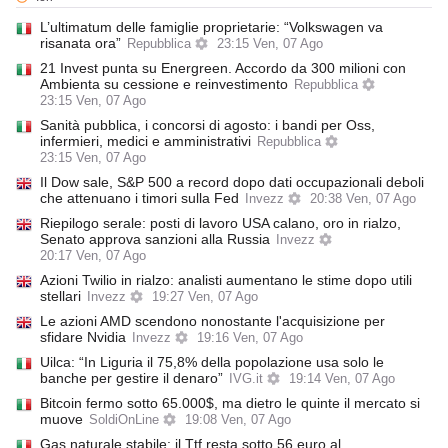
L’ultimatum delle famiglie proprietarie: “Volkswagen va
risanata ora”
Repubblica
23:15 Ven, 07 Ago
21 Invest punta su Energreen. Accordo da 300 milioni con
Ambienta su cessione e reinvestimento
Repubblica
23:15 Ven, 07 Ago
Sanità pubblica, i concorsi di agosto: i bandi per Oss,
infermieri, medici e amministrativi
Repubblica
23:15 Ven, 07 Ago
Il Dow sale, S&P 500 a record dopo dati occupazionali deboli
che attenuano i timori sulla Fed
Invezz
20:38 Ven, 07 Ago
Riepilogo serale: posti di lavoro USA calano, oro in rialzo,
Senato approva sanzioni alla Russia
Invezz
20:17 Ven, 07 Ago
Azioni Twilio in rialzo: analisti aumentano le stime dopo utili
stellari
Invezz
19:27 Ven, 07 Ago
Le azioni AMD scendono nonostante l'acquisizione per
sfidare Nvidia
Invezz
19:16 Ven, 07 Ago
Uilca: “In Liguria il 75,8% della popolazione usa solo le
banche per gestire il denaro”
IVG.it
19:14 Ven, 07 Ago
Bitcoin fermo sotto 65.000$, ma dietro le quinte il mercato si
muove
SoldiOnLine
19:08 Ven, 07 Ago
Gas naturale stabile: il Ttf resta sotto 56 euro al