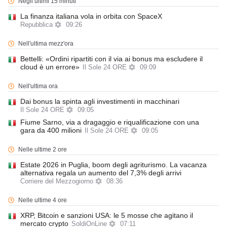
Negli ultimi 15 minuti
La finanza italiana vola in orbita con SpaceX
Repubblica
09:26
Nell'ultima mezz'ora
Bettelli: «Ordini ripartiti con il via ai bonus ma escludere il
cloud è un errore»
Il Sole 24 ORE
09:09
Nell'ultima ora
Dai bonus la spinta agli investimenti in macchinari
Il Sole 24 ORE
09:05
Fiume Sarno, via a dragaggio e riqualificazione con una
gara da 400 milioni
Il Sole 24 ORE
09:05
Nelle ultime 2 ore
Estate 2026 in Puglia, boom degli agriturismo. La vacanza
alternativa regala un aumento del 7,3% degli arrivi
Corriere del Mezzogiorno
08:36
Nelle ultime 4 ore
XRP, Bitcoin e sanzioni USA: le 5 mosse che agitano il
mercato crypto
SoldiOnLine
07:11