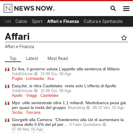
Esteri
Calcio
Sport
Affari e Finanza
Cultura e Spettacolo
Lif
Affari
Affari e Finanza
Top
Latest
Most Read
Ex Ilva, il governo valuta L’appello alla sentenza di Milano
SoldiOnLine
15:09 Gio, 06 Ago
Puglia
Lombardia
Ilva
EasyJet, si ritira Castlelake: resta solo L’offerta di Apollo
SoldiOnLine
15:09 Gio, 06 Ago
Apollo
Viaggi
Castlelake
Mps: utile semestrale oltre 1,1 miliardi. Mediobanca pesa già
per quasi la metà del gruppo
Bluerating
08:10 Ven, 07 Ago
Sicilia
Toscana
Giorgetti alla Camera: “Chiederemo alla Ue di aumentare la
spesa dello 0,6% del pil per…
Il Fatto Quotidiano
07:49 Mer, 05 Ago