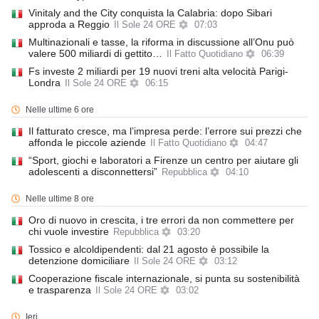
Vinitaly and the City conquista la Calabria: dopo Sibari
approda a Reggio
Il Sole 24 ORE
07:03
Multinazionali e tasse, la riforma in discussione all’Onu può
valere 500 miliardi di gettito…
Il Fatto Quotidiano
06:39
Fs investe 2 miliardi per 19 nuovi treni alta velocità Parigi-
Londra
Il Sole 24 ORE
06:15
Nelle ultime 6 ore
Il fatturato cresce, ma l’impresa perde: l’errore sui prezzi che
affonda le piccole aziende
Il Fatto Quotidiano
04:47
“Sport, giochi e laboratori a Firenze un centro per aiutare gli
adolescenti a disconnettersi”
Repubblica
04:10
Nelle ultime 8 ore
Oro di nuovo in crescita, i tre errori da non commettere per
chi vuole investire
Repubblica
03:20
Tossico e alcoldipendenti: dal 21 agosto è possibile la
detenzione domiciliare
Il Sole 24 ORE
03:12
Cooperazione fiscale internazionale, si punta su sostenibilità
e trasparenza
Il Sole 24 ORE
03:02
Ieri