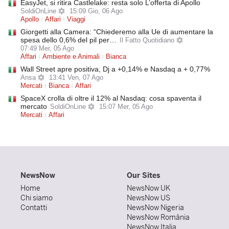
EasyJet, si ritira Castlelake: resta solo L’offerta di Apollo
SoldiOnLine
15:09 Gio, 06 Ago
Apollo
Affari
Viaggi
Giorgetti alla Camera: “Chiederemo alla Ue di aumentare la
spesa dello 0,6% del pil per…
Il Fatto Quotidiano
07:49 Mer, 05 Ago
Affari
Ambiente e Animali
Bianca
Wall Street apre positiva, Dj a +0,14% e Nasdaq a + 0,77%
Ansa
13:41 Ven, 07 Ago
Mercati
Bianca
Affari
SpaceX crolla di oltre il 12% al Nasdaq: cosa spaventa il
mercato
SoldiOnLine
15:07 Mer, 05 Ago
Mercati
Affari
NewsNow
Our Sites
Home
NewsNow UK
Chi siamo
NewsNow US
Contatti
NewsNow Nigeria
NewsNow România
NewsNow Italia