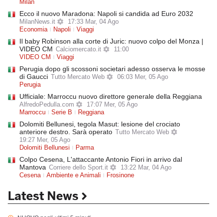
Milan
Ecco il nuovo Maradona: Napoli si candida ad Euro 2032
MilanNews.it
17:33 Mar, 04 Ago
Economia
Napoli
Viaggi
Il baby Robinson alla corte di Juric: nuovo colpo del Monza |
VIDEO CM
Calciomercato.it
11:00
VIDEO CM
Viaggi
Perugia dopo gli scossoni societari adesso osserva le mosse
di Gaucci
Tutto Mercato Web
06:03 Mer, 05 Ago
Perugia
Ufficiale: Marroccu nuovo direttore generale della Reggiana
AlfredoPedulla.com
17:07 Mer, 05 Ago
Marroccu
Serie B
Reggiana
Dolomiti Bellunesi, tegola Masut: lesione del crociato
anteriore destro. Sarà operato
Tutto Mercato Web
19:27 Mer, 05 Ago
Dolomiti Bellunesi
Parma
Colpo Cesena, L'attaccante Antonio Fiori in arrivo dal
Mantova
Corriere dello Sport.it
13:22 Mar, 04 Ago
Cesena
Ambiente e Animali
Frosinone
Latest News