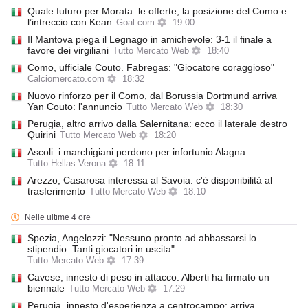
Quale futuro per Morata: le offerte, la posizione del Como e
l’intreccio con Kean
Goal.com
19:00
Il Mantova piega il Legnago in amichevole: 3-1 il finale a
favore dei virgiliani
Tutto Mercato Web
18:40
Como, ufficiale Couto. Fabregas: "Giocatore coraggioso"
Calciomercato.com
18:32
Nuovo rinforzo per il Como, dal Borussia Dortmund arriva
Yan Couto: l'annuncio
Tutto Mercato Web
18:30
Perugia, altro arrivo dalla Salernitana: ecco il laterale destro
Quirini
Tutto Mercato Web
18:20
Ascoli: i marchigiani perdono per infortunio Alagna
Tutto Hellas Verona
18:11
Arezzo, Casarosa interessa al Savoia: c'è disponibilità al
trasferimento
Tutto Mercato Web
18:10
Nelle ultime 4 ore
Spezia, Angelozzi: "Nessuno pronto ad abbassarsi lo
stipendio. Tanti giocatori in uscita"
Tutto Mercato Web
17:39
Cavese, innesto di peso in attacco: Alberti ha firmato un
biennale
Tutto Mercato Web
17:29
Perugia, innesto d'esperienza a centrocampo: arriva