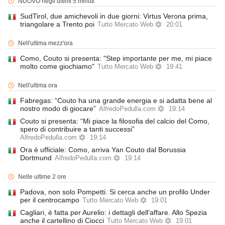
NUOVO negli ultimi 5 minuti
SudTirol, due amichevoli in due giorni: Virtus Verona prima,
triangolare a Trento poi
Tutto Mercato Web
20:01
Nell'ultima mezz'ora
Como, Couto si presenta: "Step importante per me, mi piace
molto come giochiamo"
Tutto Mercato Web
19:41
Nell'ultima ora
Fabregas: “Couto ha una grande energia e si adatta bene al
nostro modo di giocare”
AlfredoPedulla.com
19:14
Couto si presenta: “Mi piace la filosofia del calcio del Como,
spero di contribuire a tanti successi”
AlfredoPedulla.com
19:14
Ora è ufficiale: Como, arriva Yan Couto dal Borussia
Dortmund
AlfredoPedulla.com
19:14
Nelle ultime 2 ore
Padova, non solo Pompetti. Si cerca anche un profilo Under
per il centrocampo
Tutto Mercato Web
19:01
Cagliari, è fatta per Aurelio: i dettagli dell'affare. Allo Spezia
anche il cartellino di Ciocci
Tutto Mercato Web
19:01