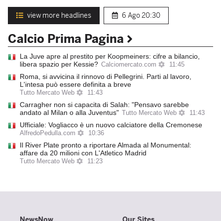
view more headlines
6 Ago
20:30
Calcio Prima Pagina
La Juve apre al prestito per Koopmeiners: cifre a bilancio,
libera spazio per Kessie?
Calciomercato.com
11:45
Roma, si avvicina il rinnovo di Pellegrini. Parti al lavoro,
L'intesa può essere definita a breve
Tutto Mercato Web
11:43
Carragher non si capacita di Salah: "Pensavo sarebbe
andato al Milan o alla Juventus"
Tutto Mercato Web
11:43
Ufficiale: Vogliacco è un nuovo calciatore della Cremonese
AlfredoPedulla.com
10:36
Il River Plate pronto a riportare Almada al Monumental:
affare da 20 milioni con L'Atletico Madrid
Tutto Mercato Web
11:23
NewsNow
Our Sites