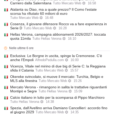
Carriero dalla Salernitana
Tutto Mercato Web
16:58
Atalanta su Diao, ma a quale prezzo? Il Como l'estate
scorsa ha rifiutato 60 milioni di euro
Tutto Mercato Web
16:48
Cosenza, il giovane difensore Rocco va a fare esperienza in
Serie D
Tutto Mercato Web
16:28
Hellas Verona, campagna abbonamenti 2026/2027: toccata
quota 11mila
Tutto Hellas Verona
16:10
Nelle ultime 6 ore
Esclusiva: Le Borgne in uscita, spinge la Cremonese. C’è
anche l’Empoli
AlfredoPedulla.com
16:00
Vicenza, Vitale nel mirino di due big di Serie C: la Reggiana
sfida il Catania
Tutto Mercato Web
15:57
Okereke svincolato, si muove il mercato: Turchia, Belgio e
MLS alla finestra
Tutto Mercato Web
15:26
Mercato Verona - rimangono in salita le trattative riguardanti
Montipò e Segre
Tutto Hellas Verona
15:09
Calcio italiano in lutto per la scomparsa di Pippo Marchioro
Tutto Hellas Verona
14:38
Spezia, dall'Avellino arriva Damiano Cancellieri: accordo fino
al giugno 2029
Tutto Mercato Web
14:35