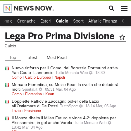
zionale
Cronache
Esteri
Calcio
Sport
Affari e Finanza
Cult
Lega Pro Prima Divisione
Calcio
Top
Latest
Most Read
Nuovo rinforzo per il Como, dal Borussia Dortmund arriva
Yan Couto: L'annuncio
Tutto Mercato Web
18:30
Como
Calcio Europeo
Napoli
Mercato Fiorentina, su Moise Kean la svolta che deluderà
molti
Sportal.it
05:31 Mar, 04 Ago
Como
Fiorentina
Kean
Doppiette Ratkov e Zaccagni: poker della Lazio
all'Ostiamare di De Rossi
TuttoSport
18:14 Mer, 05 Ago
Lazio
Frosinone
Il Monza ribalta il Milan Futuro e vince 4-2: doppietta per
Akinsanmiro, in gol anche Varela
Tutto Mercato Web
18:41 Mar, 04 Ago