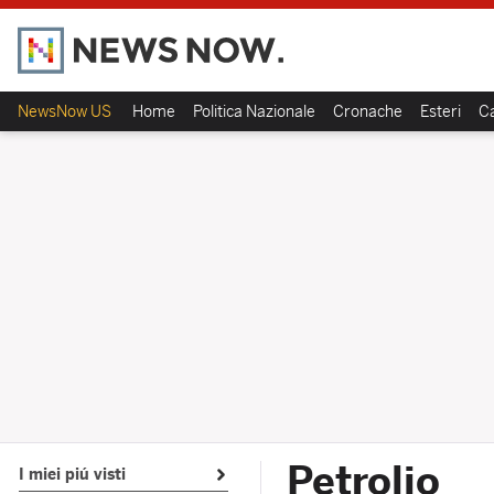
NewsNow US
Home
Politica Nazionale
Cronache
Esteri
Ca
Petrolio
I miei piú visti
Open submenu