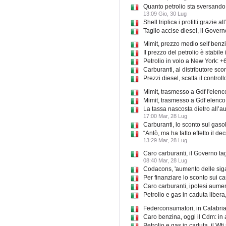
Quanto petrolio sta sversand
13:09 Gio, 30 Lug
Shell triplica i profitti grazi
Taglio accise diesel, il Govern
Mimit, prezzo medio self benzi
Il prezzo del petrolio è stabile
Petrolio in volo a New York: +
Carburanti, al distributore sco
Prezzi diesel, scatta il controll
Mimit, trasmesso a Gdf l'elenc
Mimit, trasmesso a Gdf elenco
La tassa nascosta dietro all’a
17:00 Mar, 28 Lug
Carburanti, lo sconto sul gasol
“Antò, ma ha fatto effetto il 
13:29 Mar, 28 Lug
Caro carburanti, il Governo tagl
08:40 Mar, 28 Lug
Codacons, 'aumento delle sigare
Per finanziare lo sconto sui c
Caro carburanti, ipotesi aument
Petrolio e gas in caduta libera, 
Federconsumatori, in Calabria
Caro benzina, oggi il Cdm: in 
Petrolio e gas in caduta, il Wt