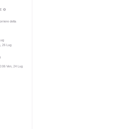
RE
orriere della
Lug
, 26 Lug
0:06 Ven, 24 Lug