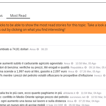
ws
Most Read
ks to be able to show the most read stories for this topic. Take a look a
out by clicking on what you find interesting!
ambiato a 74,81 dollari
Ansa
06:20
one aumenti subito il carburante agricolo agevolato
Ansa
10:58 Mer, 05 Ago
ori di benzina: verifiche su prezzi, litri erogati e qualità
Repubblica
09:16 Mer, 05 
na scende a 1,997 euro al litro, gasolio a 2,097 euro
Ansa
07:26 Mer, 05 Ago
% mentre i prezzi del petrolio volatili offuscano le prospettive d'inflazione
Invezz
Italia tra le più care, ecco quanto paghiamo in più
alVolante.it
11:04 Mar, 04 Ago
: conflitto in Medio Oriente spinge prezzo del petrolio
euronews.net
10:50 Mar, 0
a, ogni aumento una tassa sul lavoro e sulla distanza
Ansa
07:20 Mar, 04 Ago
verso un nuovo giro di accise mobili
Il Sole 24 ORE
05:00 Mar, 04 Ago