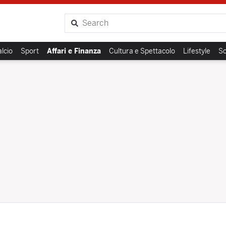
Cerca
lcio
Sport
Affari e Finanza
Cultura e Spettacolo
Lifestyle
Sc