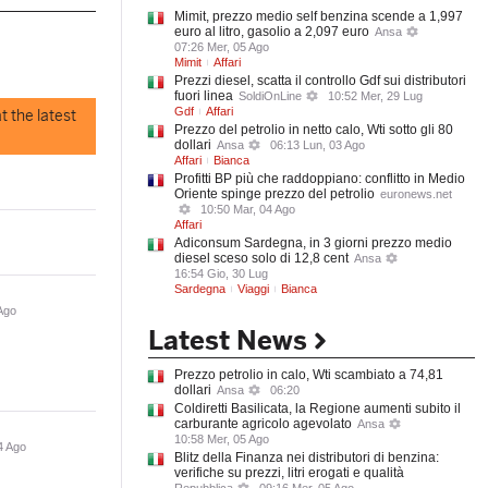
Mimit, prezzo medio self benzina scende a 1,997
euro al litro, gasolio a 2,097 euro
Ansa
07:26 Mer, 05 Ago
Mimit
Affari
Prezzi diesel, scatta il controllo Gdf sui distributori
fuori linea
SoldiOnLine
10:52 Mer, 29 Lug
Gdf
Affari
t the latest
Prezzo del petrolio in netto calo, Wti sotto gli 80
dollari
Ansa
06:13 Lun, 03 Ago
Affari
Bianca
Profitti BP più che raddoppiano: conflitto in Medio
Oriente spinge prezzo del petrolio
euronews.net
10:50 Mar, 04 Ago
Affari
Adiconsum Sardegna, in 3 giorni prezzo medio
diesel sceso solo di 12,8 cent
Ansa
16:54 Gio, 30 Lug
Sardegna
Viaggi
Bianca
Ago
Latest News
Prezzo petrolio in calo, Wti scambiato a 74,81
dollari
Ansa
06:20
Coldiretti Basilicata, la Regione aumenti subito il
carburante agricolo agevolato
Ansa
10:58 Mer, 05 Ago
4 Ago
Blitz della Finanza nei distributori di benzina:
verifiche su prezzi, litri erogati e qualità