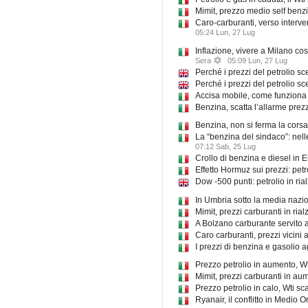
Mimit, prezzo medio self benzi
Caro-carburanti, verso interve
05:24 Lun, 27 Lug
Inflazione, vivere a Milano cost
Sera
05:09 Lun, 27 Lug
Perché i prezzi del petrolio sce
Perché i prezzi del petrolio sc
Accisa mobile, come funziona 
Benzina, scatta l’allarme prezzi
Benzina, non si ferma la corsa 
La “benzina del sindaco”: nell
07:12 Sab, 25 Lug
Crollo di benzina e diesel in E
Effetto Hormuz sui prezzi: petr
Dow -500 punti: petrolio in rial
In Umbria sotto la media nazi
Mimit, prezzi carburanti in ria
A Bolzano carburante servito al
Caro carburanti, prezzi vicini ai
I prezzi di benzina e gasolio a
Prezzo petrolio in aumento, Wt
Mimit, prezzi carburanti in au
Prezzo petrolio in calo, Wti sc
Ryanair, il conflitto in Medio Or