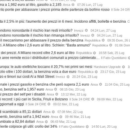
na a 1,982 euro al litro, gasolio a 2,185
Ansa
07:26 Lun, 27 Lug
nto ponte per abbassare i prezzi prima delle partenze da bollino rosso
Il Sole 24 O
a il 2,5% in più: l'aumento dei prezzi in 6 mesi. Incidono affitti, bollette e benzina
C
ndono nonostante il rischio Iran resti irrisolto?
Invezz
04:24 Lun, 27 Lug
endono nonostante il rischio Iran rimanga irrisolto?
Invezz
04:24 Lun, 27 Lug
il meccanismo per abbassare il prezzo della benzina
Repubblica
09:35 Dom, 26 
. A Milano oltre i 2,6 euro al litro. Schlein: “Basta annunci”
Repubblica
01:06 Dom
dei prezzi. A Milano record oltre 2,6 euro al litro
Repubblica
16:58 Sab, 25 Lug
e aree remote ecco i distributori comunali a prezzo calmierato…
Il Fatto Quotidiano
uropa: le auto elettriche toccano il 20,7% nei primi sei mesi
Hardware Upgrade
1
olio oltre i 100 dollari, la benzina vola a due euro
Repubblica
23:17 Gio, 23 Lug
zo e timori sui costi AI a Wall Street
Invezz
20:24 Gio, 23 Lug
onale i prezzi gasolio e benzina che però supera 2,1 euro
Ansa
11:04 Gio, 23 Lug
lzo, benzina self a 1,957 euro
Ansa
08:15 Gio, 23 Lug
 prezzo del self per i disabili
Ansa
13:12 Mer, 22 Lug
 record: i più cari in Sicilia, Friuli e Bolzano
Il Sole 24 ORE
09:09 Mer, 22 Lug
ggiornati a oggi
Il Sole 24 ORE
09:02 Mer, 22 Lug
i scambiato a 85,11 dollari
Ansa
07:08 Mer, 22 Lug
mento, benzina self a 1,942 euro
Ansa
09:46 Mar, 21 Lug
ambiato a 82,84 dollari
Ansa
06:43 Mar, 21 Lug
iente colpisce gli utili: crollo del 34%
Il Fatto Quotidiano
14:50 Lun, 20 Lug