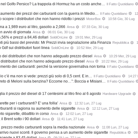
o nel Golfo Persico? La trappola di Hormuz ha un costo anche…
Il Fatto Quotidiano
e all’aumento dei prezzi dei carburanti con la guerra in Medio…
Il Fatto Quotidiano
12
o scopre i distributori che non hanno ridotto i prezzi
MotorBox
10:58 Gio, 30 Lug
na a 1,989 euro al litro, gasolio a 2,066
Ansa
07:33 Gio, 30 Lug
 in avvio di giornata
Ansa
06:01 Gio, 30 Lug
6,56% e prezzi a 84,46 dollari
SoldiOnLine
19:01 Mer, 29 Lug
nti più bassi del previsto: Mr Prezzi invia segnalazione alla Finanza
Repubblica
1
o Gdf sui distributori fuori linea
SoldiOnLine
10:52 Mer, 29 Lug
o dei distributori che non hanno adeguato prezzo diesel
Ansa
10:29 Mer, 29 Lug
 distributori che non hanno adeguato prezzo diesel
Ansa
10:22 Mer, 29 Lug
umento dei carburanti: perché la versione governativa non torna
Il Fatto Quotidiano
io c’è ma non si vede: prezzi giù solo di 0,5 cent. E in…
Il Fatto Quotidiano
14:27 
decreto di Meloni sulla benzina? Eccome no…”: Boccia e Misiani…
Il Fatto Quotidiano
ia il prezzo del diesel di 17 centesimi al litro fino al 6 agosto
Hardware Upgrade
tte per i carburanti? E' una follia'
Ansa
12:32 Lun, 27 Lug
arburanti si ragiona su aumento delle sigarette
Ansa
12:12 Lun, 27 Lug
o sigarette, dibattito in corso
Ansa
12:02 Lun, 27 Lug
il Brent sotto i 90 dollari
Ansa
11:41 Lun, 27 Lug
 prezzo medio carburanti sopra la media nazionale
Ansa
11:08 Lun, 27 Lug
arrivo nuovi sconti. Il governo pensa a un aumento delle sigarette
Repubblica
09
i scende a 83,45 dollari
Ansa
09:19 Lun, 27 Lug