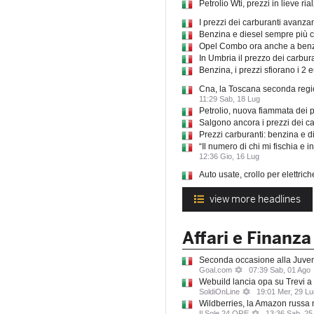
Petrolio Wti, prezzi in lieve r
I prezzi dei carburanti avanz
Benzina e diesel sempre più c
Opel Combo ora anche a benzin
In Umbria il prezzo dei carbur
Benzina, i prezzi sfiorano i 2 e
Cna, la Toscana seconda regio
11:29 Sab, 18 Lug
Petrolio, nuova fiammata dei p
Salgono ancora i prezzi dei ca
Prezzi carburanti: benzina e d
“Il numero di chi mi fischia e
12:36 Gio, 16 Lug
Auto usate, crollo per elettric
view more headlines
Affari e Finanz
Seconda occasione alla Juvent
Goal.com
07:39 Sab, 01 Ago
Webuild lancia opa su Trevi a 
SoldiOnLine
19:01 Mer, 29 Lu
Wildberries, la Amazon russa 
Il Sole 24 ORE
13:36 Sab, 25