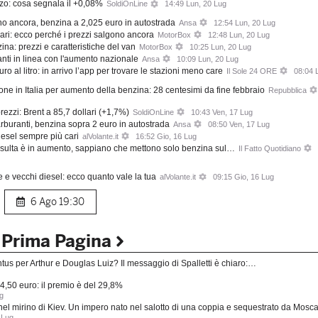
ialzo: cosa segnala il +0,08%
SoldiOnLine
14:49 Lun, 20 Lug
ano ancora, benzina a 2,025 euro in autostrada
Ansa
12:54 Lun, 20 Lug
ari: ecco perché i prezzi salgono ancora
MotorBox
12:48 Lun, 20 Lug
a: prezzi e caratteristiche del van
MotorBox
10:25 Lun, 20 Lug
anti in linea con l'aumento nazionale
Ansa
10:09 Lun, 20 Lug
uro al litro: in arrivo l’app per trovare le stazioni meno care
Il Sole 24 ORE
08:04 
ne in Italia per aumento della benzina: 28 centesimi da fine febbraio
Repubblica
rezzi: Brent a 85,7 dollari (+1,7%)
SoldiOnLine
10:43 Ven, 17 Lug
rburanti, benzina sopra 2 euro in autostrada
Ansa
08:50 Ven, 17 Lug
iesel sempre più cari
alVolante.it
16:52 Gio, 16 Lug
 insulta è in aumento, sappiano che mettono solo benzina sul…
Il Fatto Quotidiano
he e vecchi diesel: ecco quanto vale la tua
alVolante.it
09:15 Gio, 16 Lug
6 Ago
19:30
a Prima Pagina
us per Arthur e Douglas Luiz? Il messaggio di Spalletti è chiaro:…
4,50 euro: il premio è del 29,8%
g
nel mirino di Kiev. Un impero nato nel salotto di una coppia e sequestrato da Mosc
 Lug