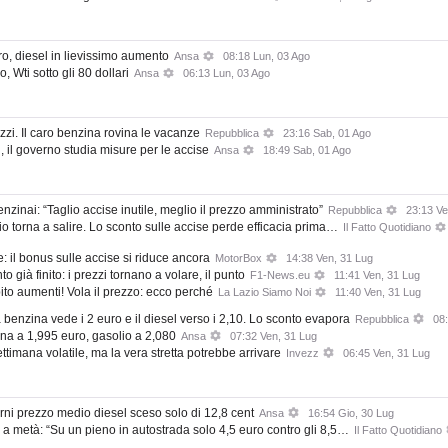
ro, diesel in lievissimo aumento
Ansa
08:18 Lun, 03 Ago
, Wti sotto gli 80 dollari
Ansa
06:13 Lun, 03 Ago
zzi. Il caro benzina rovina le vacanze
Repubblica
23:16 Sab, 01 Ago
, il governo studia misure per le accise
Ansa
18:49 Sab, 01 Ago
enzinai: “Taglio accise inutile, meglio il prezzo amministrato”
Repubblica
23:13 Ve
io torna a salire. Lo sconto sulle accise perde efficacia prima…
Il Fatto Quotidiano
e: il bonus sulle accise si riduce ancora
MotorBox
14:38 Ven, 31 Lug
 già finito: i prezzi tornano a volare, il punto
F1-News.eu
11:41 Ven, 31 Lug
to aumenti! Vola il prezzo: ecco perché
La Lazio Siamo Noi
11:40 Ven, 31 Lug
 la benzina vede i 2 euro e il diesel verso i 2,10. Lo sconto evapora
Repubblica
08
ina a 1,995 euro, gasolio a 2,080
Ansa
07:32 Ven, 31 Lug
ettimana volatile, ma la vera stretta potrebbe arrivare
Invezz
06:45 Ven, 31 Lug
ni prezzo medio diesel sceso solo di 12,8 cent
Ansa
16:54 Gio, 30 Lug
 a metà: “Su un pieno in autostrada solo 4,5 euro contro gli 8,5…
Il Fatto Quotidiano