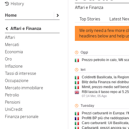
History
Affari e Finanza
Home
Top
Stories
Latest
Ne
Affari e Finanza
We only need a few more clic
headlines below and help us 
Affari
Mercati
Economia
Oggi
Oro
Prezzo petrolio in calo, Wti sc
Inflazione
Ieri
Tassi di interesse
Coldiretti Basilicata, la Regi
Occupazione
Blitz della Finanza nei distribut
Mimit, prezzo medio self benzi
Mercato immobiliare
RBI lascia il tasso repo al 5.25
Petrolio
07:14 Mer, 05 Ago
Pensioni
Tuesday
UniCredit
Prezzi carburanti in Europa: l'
Finanza personale
Profitti BP più che raddoppiano
Caro carburanti: Uil Basilicat
Carburanti, prezzi ancora su: 