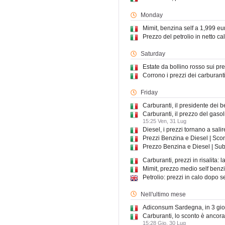
Monday
Mimit, benzina self a 1,999 eu
Prezzo del petrolio in netto calo
Saturday
Estate da bollino rosso sui pre
Corrono i prezzi dei carburanti
Friday
Carburanti, il presidente dei b
Carburanti, il prezzo del gasol
15:25 Ven, 31 Lug
Diesel, i prezzi tornano a salir
Prezzi Benzina e Diesel | Sconto
Prezzo Benzina e Diesel | Subi
Carburanti, prezzi in risalita:
Mimit, prezzo medio self benz
Petrolio: prezzi in calo dopo s
Nell'ultimo mese
Adiconsum Sardegna, in 3 gior
Carburanti, lo sconto è ancora
15:28 Gio, 30 Lug